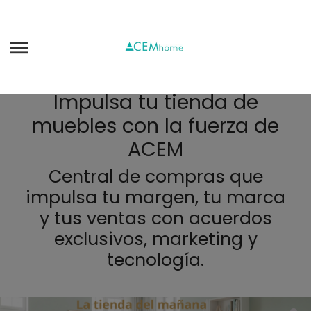
Impulsa tu tienda de
muebles con la fuerza de
ACEM
Central de compras que
impulsa tu margen, tu marca
y tus ventas con acuerdos
exclusivos, marketing y
tecnología.