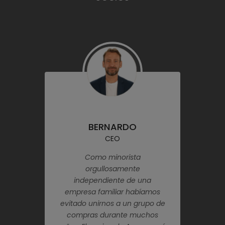
 MANUEL
BERNARDO
MARI
SOCIO
CEO
GEREN
o de Acem trae
Como minorista
Acem ofrece
 ventajas y ha
orgullosamente
beneficios econ
ado ser muy
independiente de una
miembros. E
o para nuestro
empresa familiar habíamos
invaluable 
as exhibiciones
evitado unirnos a un grupo de
minorista indep
 la creación de
compras durante muchos
mantiene in