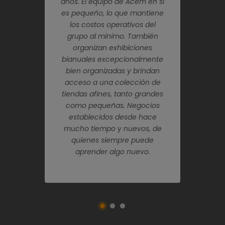
mistad junto con
años. El equipo de Acem en sí
actualizados y p
os financieros son
es pequeño, lo que mantiene
la competen
lor. Recomiendo
los costos operativos del
magníficas ex
idamente la
grupo al mínimo. También
bianuales se ha
ón de Acem a
organizan exhibiciones
en los viajes d
er minorista
bianuales excepcionalmente
importantes de 
e de calidad que
bien organizadas y brindan
No es para nada 
alecer su propio
acceso a una colección de
es un lugar 
gocio.
tiendas afines, tanto grandes
amigable pa
como pequeñas. Negocios
negoci
establecidos desde hace
mucho tiempo y nuevos, de
quienes siempre puede
aprender algo nuevo.