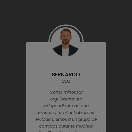
 MANUEL
BERNARDO
MARI
SOCIO
CEO
GEREN
o de Acem trae
Como minorista
Acem ofrece
 ventajas y ha
orgullosamente
beneficios econ
ado ser muy
independiente de una
miembros. E
o para nuestro
empresa familiar habíamos
invaluable 
as exhibiciones
evitado unirnos a un grupo de
minorista indep
 la creación de
compras durante muchos
mantiene in