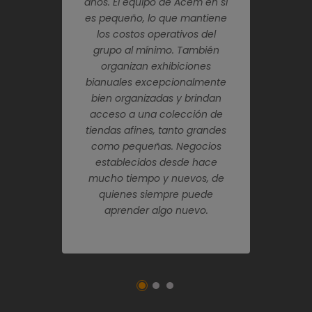
mistad junto con
años. El equipo de Acem en sí
actualizados y p
os financieros son
es pequeño, lo que mantiene
la competen
lor. Recomiendo
los costos operativos del
magníficas ex
idamente la
grupo al mínimo. También
bianuales se ha
ón de Acem a
organizan exhibiciones
en los viajes d
er minorista
bianuales excepcionalmente
importantes de 
e de calidad que
bien organizadas y brindan
No es para nada 
alecer su propio
acceso a una colección de
es un lugar 
gocio.
tiendas afines, tanto grandes
amigable pa
como pequeñas. Negocios
negoci
establecidos desde hace
mucho tiempo y nuevos, de
quienes siempre puede
aprender algo nuevo.