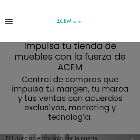
Impulsa tu tienda de
muebles con la fuerza de
ACEM
Central de compras que
impulsa tu margen, tu marca
y tus ventas con acuerdos
exclusivos, marketing y
tecnología.