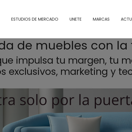
ESTUDIOS DE MERCADO
UNETE
MARCAS
ACTU
nda de muebles con la
ue impulsa tu margen, tu m
s exclusivos, marketing y tec