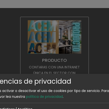
PRODUCTO
CONTARAS CON UNA INTRANET
ÚNICA EN EL SECTOR CON
ACCESO A TODOS LOS
rencias de privacidad
PRODUCTOS Y SERVICIOS QUE
 activar o desactivar el uso de cookies por tipo de servicio.
Para
PUEDAS NECESITAR.
vor lea nuestra
política de privacidad
.
adísticas / Analítica