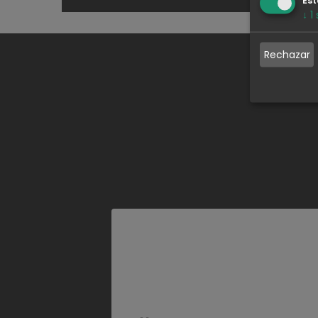
↓
1
Rechazar